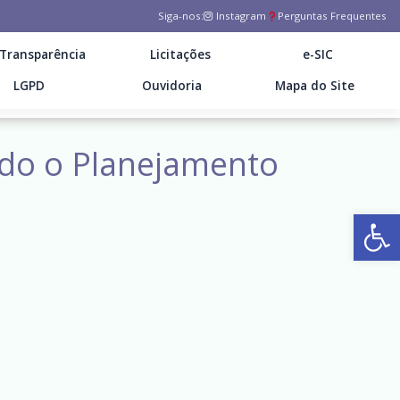
Siga-nos:
Instagram
Perguntas Frequentes
Transparência
Licitações
e-SIC
LGPD
Ouvidoria
Mapa do Site
ndo o Planejamento
Ab