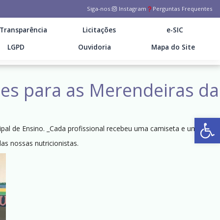
Siga-nos:
Instagram
Perguntas Frequentes
Transparência
Licitações
e-SIC
LGPD
Ouvidoria
Mapa do Site
mes para as Merendeiras da
Ab
pal de Ensino. _Cada profissional recebeu uma camiseta e um jaleco.
as nossas nutricionistas.