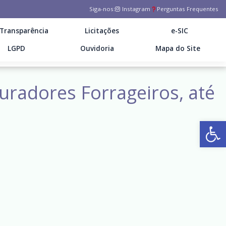
Siga-nos:
Instagram
Perguntas Frequentes
Transparência
Licitações
e-SIC
LGPD
Ouvidoria
Mapa do Site
turadores Forrageiros, até
Ab