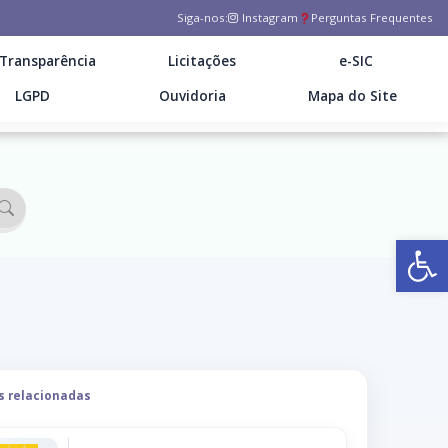
Siga-nos:
Instagram
Perguntas Frequentes
Transparência
Licitações
e-SIC
LGPD
Ouvidoria
Mapa do Site
Ab
s relacionadas